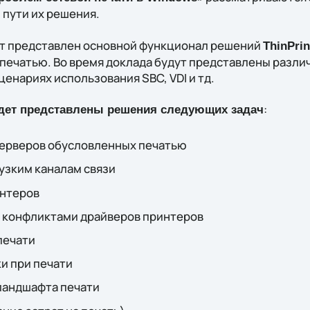
 пути их решения.
т представлен основной функционал решений
ThinPrin
 печатью. Во время доклада будут представлены разл
ценариях использования SBC, VDI и тд.
:
удет представлены решения следующих задач
ерверов обусловленных печатью
узким каналам связи
интеров
 конфликтами драйверов принтеров
печати
и при печати
ландшафта печати