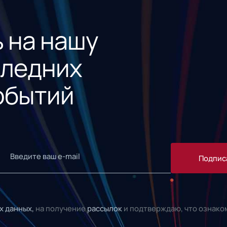
 на нашу
следних
обытий
Подпис
х данных,
на получение
рассылок
и подтверждаю, что ознако