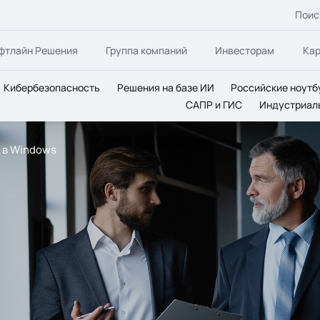
Поис
фтлайн Решения
Группа компаний
Инвесторам
Ка
Кибербезопасность
Решения на базе ИИ
Российские ноутб
САПР и ГИС
Индустриал
 в Windows