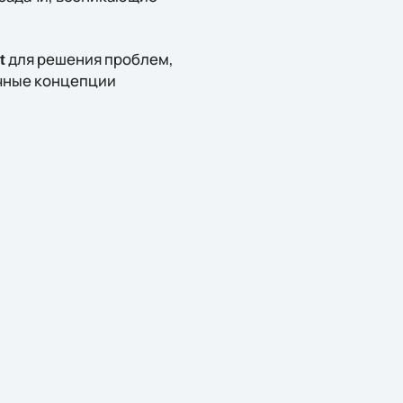
для решения проблем,
t
ичные концепции