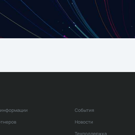
 информации
События
ртнеров
Новости
Техподдержка