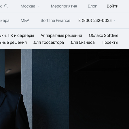
к
Москва
Мероприятия
Блог
Войти
рьера
M&A
Softline Finance
8 (800) 232-0023
уки, ПК и серверы
Аппаратные решения
Облако Softline
ьные решения
Для госсектора
Для бизнеса
Проекты