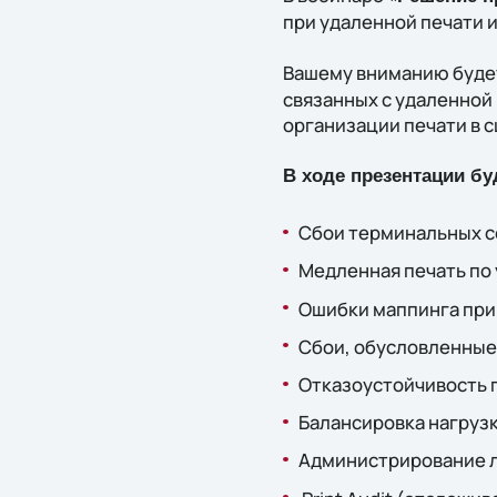
при удаленной печати и
Вашему вниманию буде
связанных с удаленной
организации печати в с
В ходе презентации б
Сбои терминальных с
Медленная печать по 
Ошибки маппинга пр
Сбои, обусловленные
Отказоустойчивость 
Балансировка нагрузк
Администрирование 