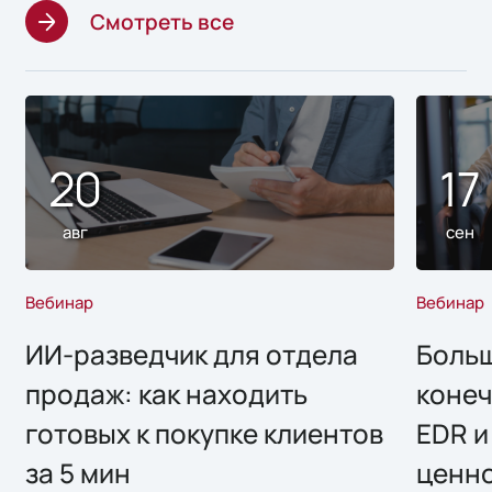
Смотреть все
20
17
авг
сен
Вебинар
Вебинар
ИИ-разведчик для отдела
Больш
продаж: как находить
конеч
готовых к покупке клиентов
EDR и
за 5 мин
ценно