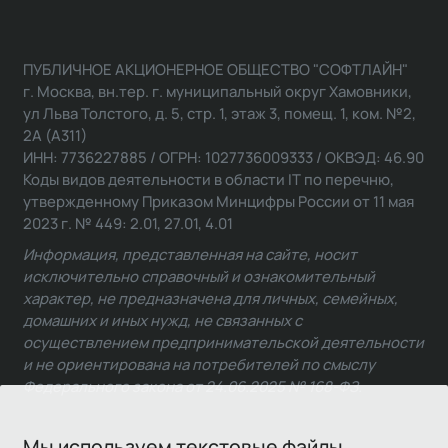
ПУБЛИЧНОЕ АКЦИОНЕРНОЕ ОБЩЕСТВО "СОФТЛАЙН"
г. Москва, вн.тер. г. муниципальный округ Хамовники,
ул Льва Толстого, д. 5, стр. 1, этаж 3, помещ. 1, ком. №2,
2А (А311)
ИНН: 7736227885 / ОГРН: 1027736009333 / ОКВЭД: 46.90
Коды видов деятельности в области IT по перечню,
утвержденному Приказом Минцифры России от 11 мая
2023 г. № 449: 2.01, 27.01, 4.01
Информация, представленная на сайте, носит
исключительно справочный и ознакомительный
характер, не предназначена для личных, семейных,
домашних и иных нужд, не связанных с
осуществлением предпринимательской деятельности
и не ориентирована на потребителей по смыслу
Федерального закона от 24.06.2025 № 168-ФЗ.
Мы используем текстовые файлы