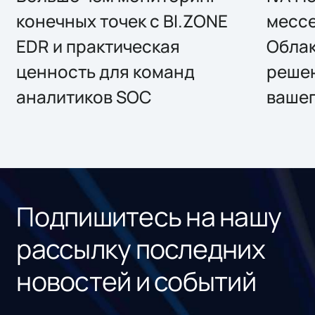
конечных точек с BI.ZONE
месс
EDR и практическая
Облак
ценность для команд
решен
аналитиков SOC
вашег
Подпишитесь на нашу
рассылку последних
новостей и событий