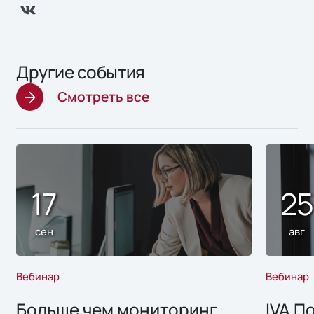
Другие события
Смотреть все
17
2
сен
авг
Вебинар
Вебинар
Больше чем мониторинг
IVA П