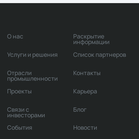
О нас
Раскрытие
информации
Услуги и решения
Список партнеров
Отрасли
Контакты
промышленности
Проекты
Карьера
Связи с
Блог
инвесторами
События
Новости