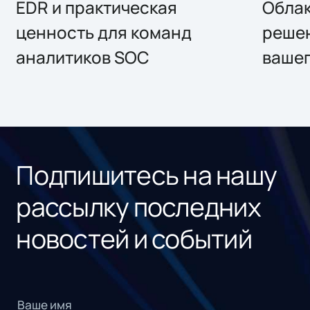
EDR и практическая
Облак
ценность для команд
решен
аналитиков SOC
вашег
Подпишитесь на нашу
рассылку последних
новостей и событий