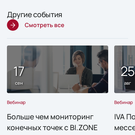
Другие события
Смотреть все
17
2
сен
авг
Вебинар
Вебинар
Больше чем мониторинг
IVA П
конечных точек с BI.ZONE
месс