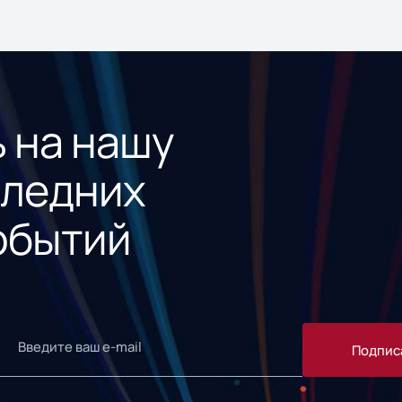
 на нашу
следних
обытий
Подпис