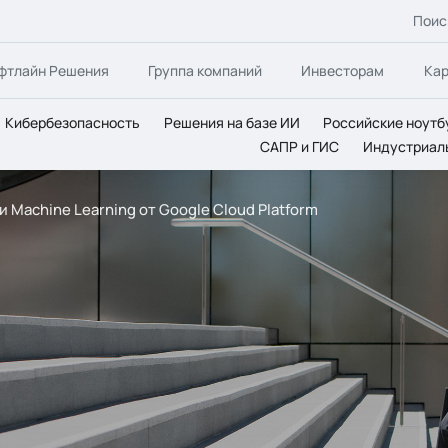
Поис
фтлайн Решения
Группа компаний
Инвесторам
Ка
Кибербезопасность
Решения на базе ИИ
Российские ноутб
САПР и ГИС
Индустриал
и Machine Learning от Google Cloud Platform