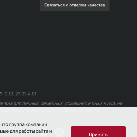
Связаться с отделом качества
.01, 27.01, 4.01
чена для личных, семейных, домашних и иных нужд, не
едерального закона от 24.06.2025 № 168-ФЗ.
 что группа компаний
мые для работы сайта и
ости
Принять