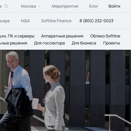
к
Москва
Мероприятия
Блог
Войти
рьера
M&A
Softline Finance
8 (800) 232-0023
уки, ПК и серверы
Аппаратные решения
Облако Softline
ьные решения
Для госсектора
Для бизнеса
Проекты