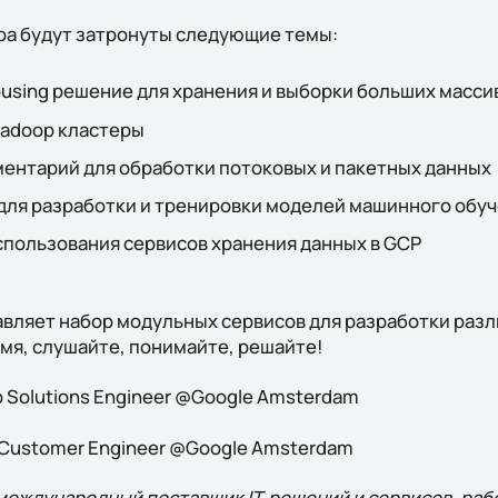
ара будут затронуты следующие темы:
housing решение для хранения и выборки больших масси
Hadoop кластеры
ументарий для обработки потоковых и пакетных данных
 для разработки и тренировки моделей машинного обу
спользования сервисов хранения данных в GCP
тавляет набор модульных сервисов для разработки раз
емя, слушайте, понимайте, решайте!
 Solutions Engineer @Google Amsterdam
Customer Engineer @Google Amsterdam
международный поставщик IT-решений и сервисов, ра