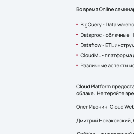
Во время Online семин
BigQuery - Data ware
Dataproc - облачные 
Dataflow - ETL инстр
CloudML - платформа
Различные аспекты и
Cloud Platform предос
облаке. Не теряйте вр
Олег Ивонин, Cloud Web
Дмитрий Новаковский, 
Softline —лидирующий 