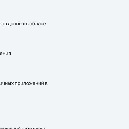
вов данных в облаке
чения
личных приложений в
ботающий на рынках