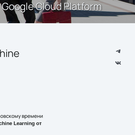
 Google Cloud Platform
hine
сковскому времени
hine Learning от