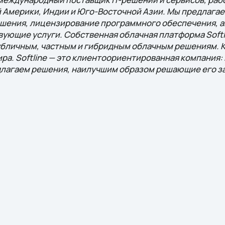
й Америки, Индии и Юго-Восточной Азии. Мы предлага
решения, лицензирование программного обеспечения, 
вующие услуги. Собственная облачная платформа Softl
убличным, частным и гибридным облачным решениям. 
мира. Softline — это клиентоориентированная компания:
длагаем решения, наилучшим образом решающие eго за