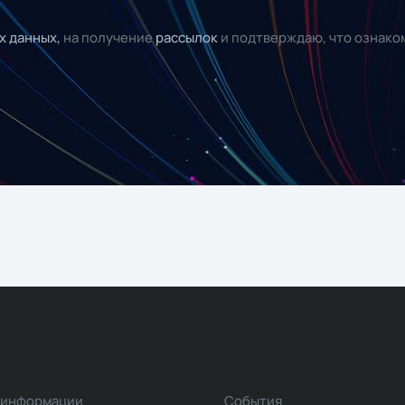
х данных,
на получение
рассылок
и подтверждаю, что ознако
 информации
События