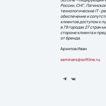
России, СНГ, Латинско
технологические IT - 
обеспечение и сопутст
клиентов доступом к п
в 79 городах 27 стран 
стороне клиента и пре
от бренда.
Архипов Иван
seminars@softline.ru