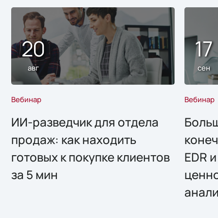
20
17
авг
сен
Вебинар
Вебинар
ИИ-разведчик для отдела
Больш
продаж: как находить
конеч
готовых к покупке клиентов
EDR и
за 5 мин
ценно
анал