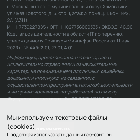
г. Москва, вн.тер. г. муниципальный округ Хамовники,
ул Льва Толстого, д. 5, стр. 1, этаж 3, помещ. 1, ком. №2,
2А (А311)
ИНН: 7736227885 / ОГРН: 1027736009333 / ОКВЭД: 46.90
Коды видов деятельности в области IT по перечню,
утвержденному Приказом Минцифры России от 11 мая
2023 г. № 449: 2.01, 27.01, 4.01
Информация, представленная на сайте, носит
исключительно справочный и ознакомительный
характер, не предназначена для личных, семейных,
домашних и иных нужд, не связанных с
осуществлением предпринимательской деятельности
и не ориентирована на потребителей по смыслу
Федерального закона от 24.06.2025 № 168-ФЗ.
Мы используем текстовые файлы
(cookies)
Связаться с отделом качества
Продолжая использовать данный веб-сайт, вы