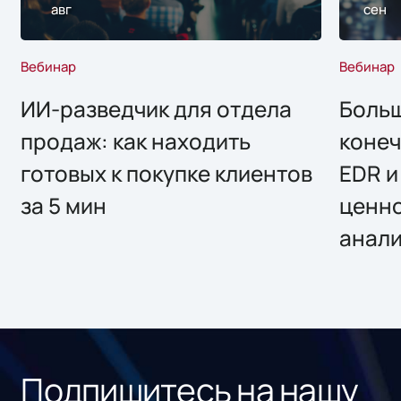
авг
сен
Вебинар
Вебинар
ИИ-разведчик для отдела
Больш
продаж: как находить
конеч
готовых к покупке клиентов
EDR и
за 5 мин
ценно
анал
Подпишитесь на нашу