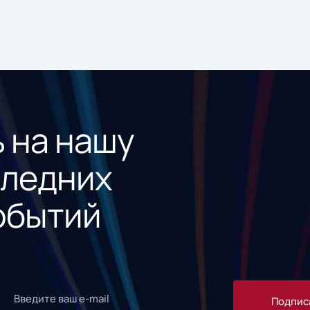
 на нашу
следних
обытий
Подпис