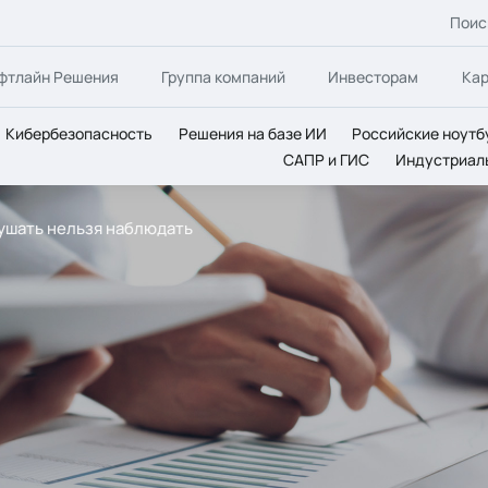
Поис
фтлайн Решения
Группа компаний
Инвесторам
Ка
Кибербезопасность
Решения на базе ИИ
Российские ноутб
САПР и ГИС
Индустриал
рушать нельзя наблюдать