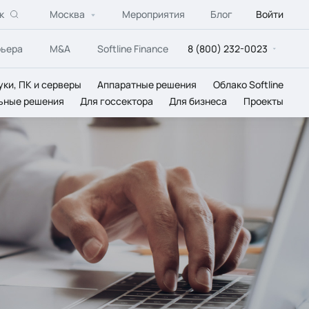
к
Москва
Мероприятия
Блог
Войти
рьера
M&A
Softline Finance
8 (800) 232-0023
уки, ПК и серверы
Аппаратные решения
Облако Softline
ьные решения
Для госсектора
Для бизнеса
Проекты