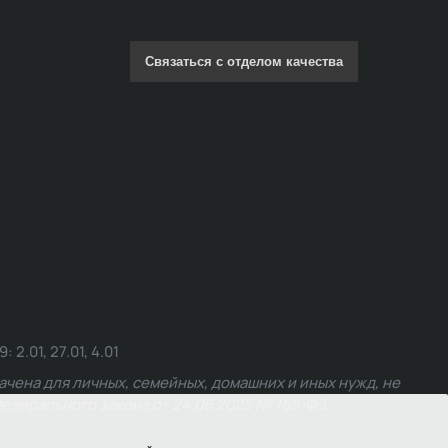
Связаться с отделом качества
.01, 27.01, 4.01
чена для личных, семейных, домашних и иных нужд, не
едерального закона от 24.06.2025 № 168-ФЗ.