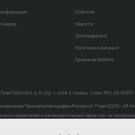
 информации
События
ртнеров
Новости
Техподдержка
Политики компании
Приемная Softline
ва Толстого, д. 5, стр. 1, этаж 3, помещ. 1, ком. №2, 2А (А311)
жденному Приказом Минцифры России от 11 мая 2023 г. № 449: 2
ельно справочный и ознакомительный характер, не предназна
ельности и не ориентирована на потребителей по смыслу Ф