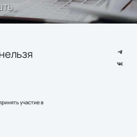
ать
 нельзя
принять участие в