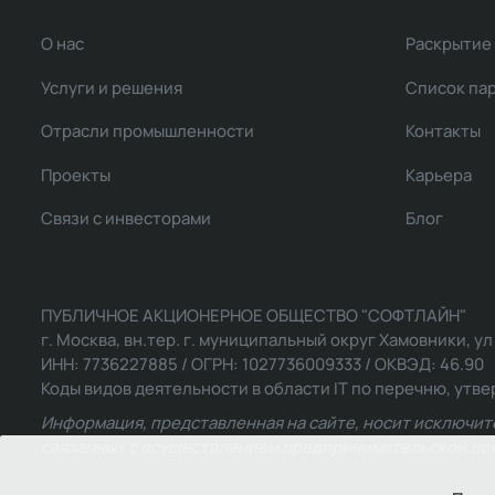
О нас
Раскрытие
Услуги и решения
Список па
Отрасли промышленности
Контакты
Проекты
Карьера
Связи с инвесторами
Блог
ПУБЛИЧНОЕ АКЦИОНЕРНОЕ ОБЩЕСТВО "СОФТЛАЙН"
г. Москва, вн.тер. г. муниципальный округ Хамовники, ул Ль
ИНН: 7736227885 / ОГРН: 1027736009333 / ОКВЭД: 46.90
Коды видов деятельности в области IT по перечню, утвер
Информация, представленная на сайте, носит исключит
связанных с осуществлением предпринимательской деят