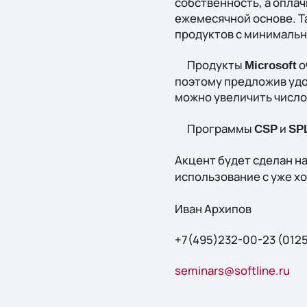
собственность, а опла
ежемесячной основе. Т
продуктов с минимальн
Продукты
о
Microsoft
поэтому предложив удо
можно увеличить число
Программы
и
CSP
SP
Акцент будет сделан 
использование с уже 
Иван Архипов
+7(495)232-00-23 (012
seminars@softline.ru