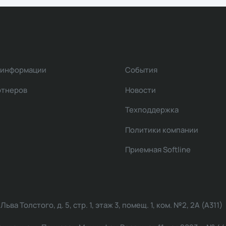
 информации
События
ртнеров
Новости
Техподдержка
Политики компании
Приемная Softline
ва Толстого, д. 5, стр. 1, этаж 3, помещ. 1, ком. №2, 2А (А311)