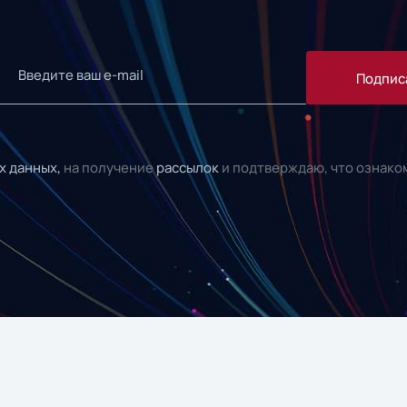
Подпис
х данных,
на получение
рассылок
и подтверждаю, что ознако