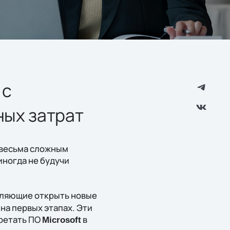
 c
ных затрат
 весьма сложным
иногда не будучи
ляющие открыть новые
на первых этапах. Эти
ретать ПО
в
Microsoft