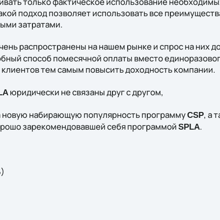
чивать только фактическое использование необходимы
акой подход позволяет использовать все преимущест
ыми затратами.
чень распространены на нашем рынке и спрос на них д
бный способ помесячной оплаты вместо единоразово
 клиентов тем самым повысить доходность компании.
юридически не связаны друг с другом,
LA
на новую набирающую популярность программу
, а 
CSP
хорошо зарекомендовавшей себя программой
.
SPLA
5)