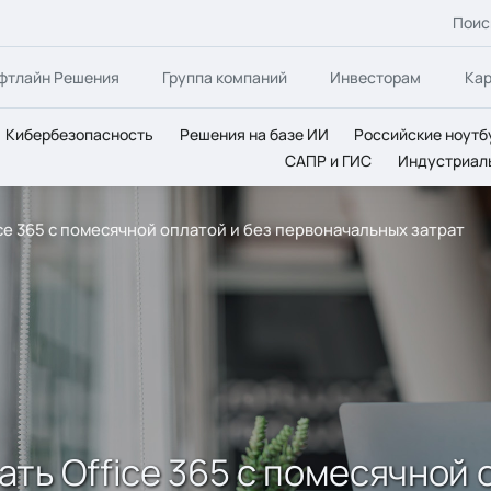
Поис
фтлайн Решения
Группа компаний
Инвесторам
Ка
Кибербезопасность
Решения на базе ИИ
Российские ноутб
САПР и ГИС
Индустриал
ce 365 c помесячной оплатой и без первоначальных затрат
ть Office 365 c помесячной 