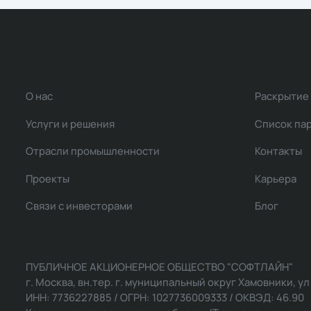
О нас
Раскрытие
Услуги и решения
Список па
Отрасли промышленности
Контакты
Проекты
Карьера
Связи с инвесторами
Блог
ПУБЛИЧНОЕ АКЦИОНЕРНОЕ ОБЩЕСТВО "СОФТЛАЙН"
г. Москва, вн.тер. г. муниципальный округ Хамовники, ул Ль
ИНН: 7736227885 / ОГРН: 1027736009333 / ОКВЭД: 46.90