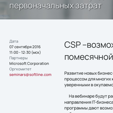
первоначальных затрат
Дата
CSP –возмож
07 сентября 2016
11:00 - 12:30 (мск)
помесячной 
Партнеры
Microsoft Corporation
Оргкомитет
Развитие новых бизнес
seminars@softline.com
процессом для многих 
уверенными в окупаемо
На вебинаре будут ра
направления IT-бизнеса
программы дают возмо