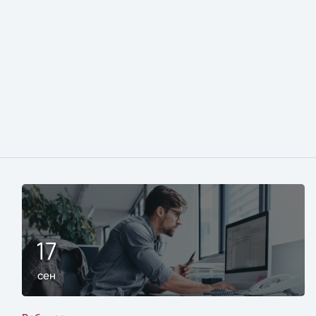
17
сен