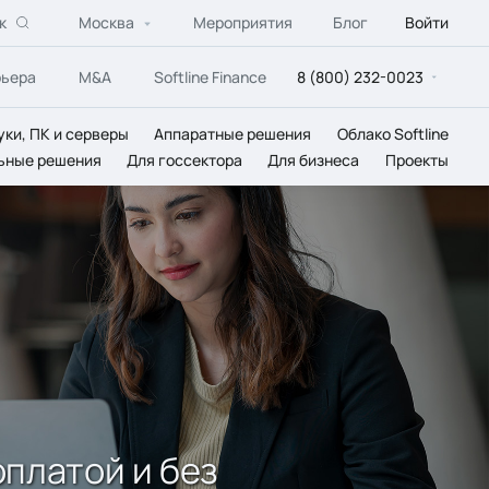
к
Москва
Мероприятия
Блог
Войти
рьера
M&A
Softline Finance
8 (800) 232-0023
уки, ПК и серверы
Аппаратные решения
Облако Softline
ьные решения
Для госсектора
Для бизнеса
Проекты
оплатой и без