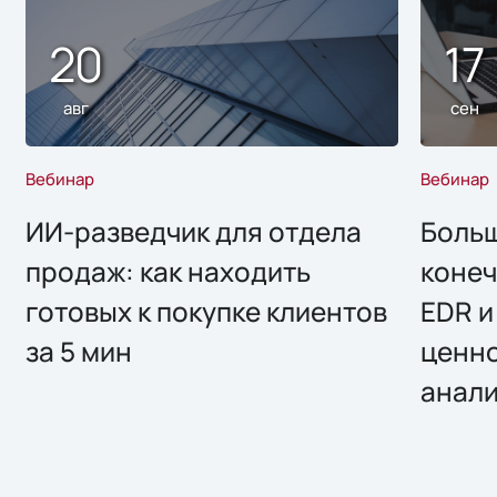
20
17
авг
сен
Вебинар
Вебинар
ИИ-разведчик для отдела
Больш
продаж: как находить
конеч
готовых к покупке клиентов
EDR и
за 5 мин
ценно
анал