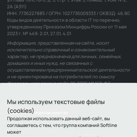
2А (А311)
ИНН: 7736227885 / ОГРН: 1027736009333 / ОКВЭД: 46.90
Коды видов деятельности в области IT по перечню,
утвержденному Приказом Минцифры России от 11 мая
2023 г. № 449: 2.01, 27.01, 4.01
Информация, представленная на сайте, носит
исключительно справочный и ознакомительный
характер, не предназначена для личных, семейных,
домашних и иных нужд, не связанных с
осуществлением предпринимательской деятельности
и не ориентирована на потребителей по смыслу
Федерального закона от 24.06.2025 № 168-ФЗ.
Мы используем текстовые файлы
(cookies)
Связаться с отделом качества
Продолжая использовать данный веб-сайт, вы
соглашаетесь с тем, что группа компаний Softline
может
Условия