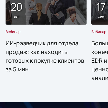
20
17
авг
сен
Вебинар
Вебинар
ИИ-разведчик для отдела
Больш
продаж: как находить
конеч
готовых к покупке клиентов
EDR и
за 5 мин
ценно
анал