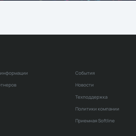
 информации
События
ртнеров
Новости
Техподдержка
Политики компании
Приемная Softline