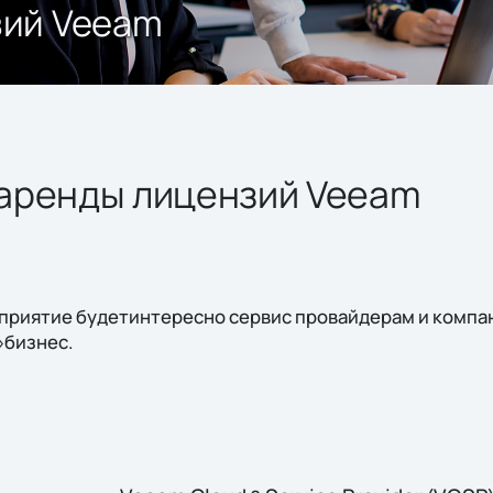
зий Veeam
аренды лицензий Veeam
приятие будетинтересно сервис провайдерам и компан
»бизнес.