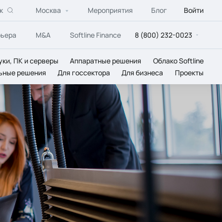
к
Москва
Мероприятия
Блог
Войти
рьера
M&A
Softline Finance
8 (800) 232-0023
уки, ПК и серверы
Аппаратные решения
Облако Softline
ьные решения
Для госсектора
Для бизнеса
Проекты