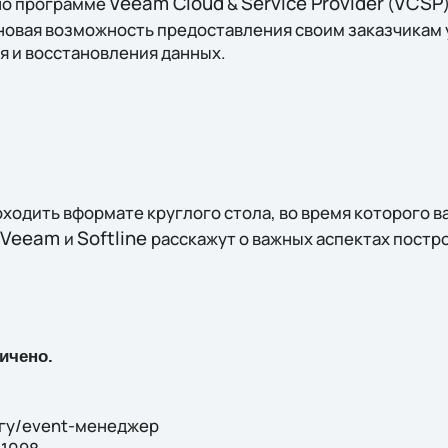
Veeam
Cloud
Service
Provider
VCSP
но программе
&
(
 новая возможность предоставления своим заказчикам 
 и восстановления данных.
ходить вформате круглого стола, во время которого 
Veeam
Softline
и
расскажут о важных аспектах постр
ничено.
гу/event-менеджер