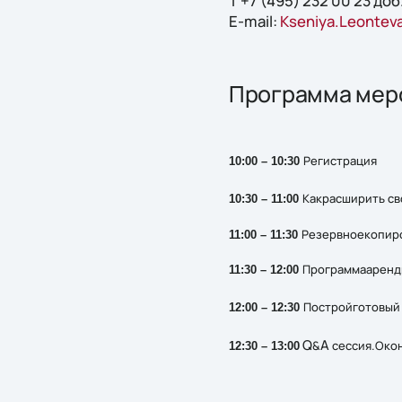
Т +7 (495) 232 00 23 доб
E-mail:
Kseniya.Leontev
Программа мер
Регистрация
10:00 – 10:30
Какрасширить св
10:30 – 11:00
Резервноекопиро
11:00 – 11:30
Программааренды
11:30 – 12:00
Постройготовый 
12:00 – 12:30
Q
A
&
сессия.Око
12:30 – 13:00