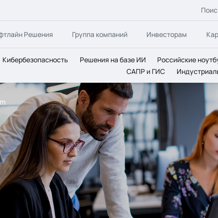
Поис
фтлайн Решения
Группа компаний
Инвесторам
Ка
Кибербезопасность
Решения на базе ИИ
Российские ноутб
САПР и ГИС
Индустриал
am