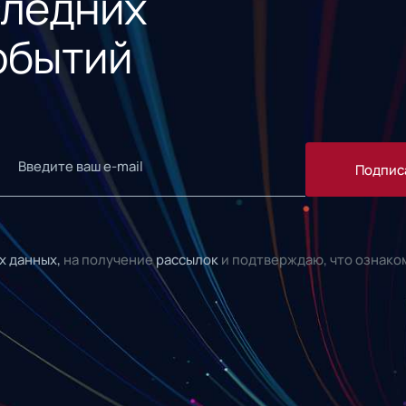
следних
обытий
Подпис
х данных,
на получение
рассылок
и подтверждаю, что ознако