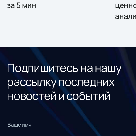
за 5 мин
ценно
анал
Подпишитесь на нашу
рассылку последних
новостей и событий