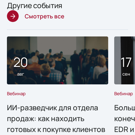
Другие события
Смотреть все
20
17
авг
сен
Вебинар
Вебинар
ИИ-разведчик для отдела
Больш
продаж: как находить
конеч
готовых к покупке клиентов
EDR и