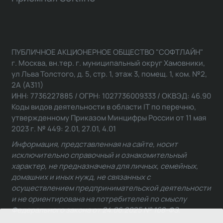
ПУБЛИЧНОЕ АКЦИОНЕРНОЕ ОБЩЕСТВО "СОФТЛАЙН"
г. Москва, вн.тер. г. муниципальный округ Хамовники,
ул Льва Толстого, д. 5, стр. 1, этаж 3, помещ. 1, ком. №2,
2А (А311)
ИНН: 7736227885 / ОГРН: 1027736009333 / ОКВЭД: 46.90
Коды видов деятельности в области IT по перечню,
утвержденному Приказом Минцифры России от 11 мая
2023 г. № 449: 2.01, 27.01, 4.01
Информация, представленная на сайте, носит
исключительно справочный и ознакомительный
характер, не предназначена для личных, семейных,
домашних и иных нужд, не связанных с
осуществлением предпринимательской деятельности
и не ориентирована на потребителей по смыслу
Федерального закона от 24.06.2025 № 168-ФЗ.