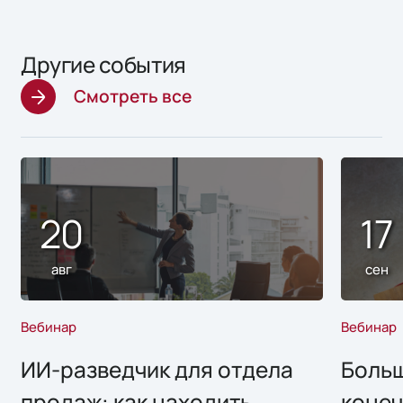
Другие события
Смотреть все
20
17
авг
сен
Вебинар
Вебинар
ИИ-разведчик для отдела
Больш
продаж: как находить
конеч