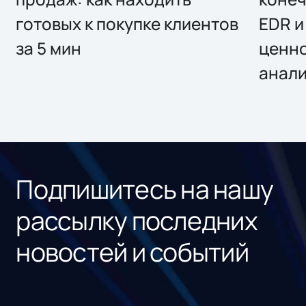
готовых к покупке клиентов
EDR и
за 5 мин
ценно
анал
Подпишитесь на нашу
рассылку последних
новостей и событий