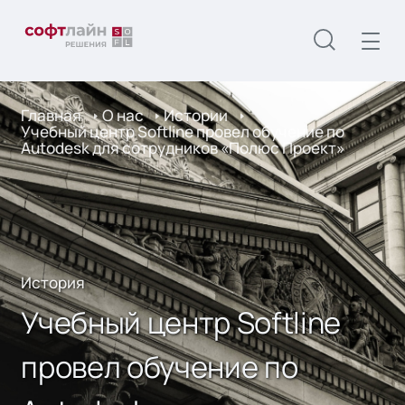
Главная
О нас
Истории
Учебный центр Softline провел обучение по
Autodesk для сотрудников «Полюс Проект»
История
Учебный центр Softline
провел обучение по