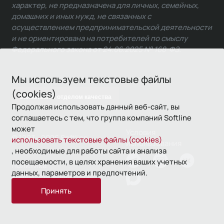
характер, не предназначена для личных, семейных,
домашних и иных нужд, не связанных с
осуществлением предпринимательской деятельности
и не ориентирована на потребителей по смыслу
Федерального закона от 24.06.2025 № 168-ФЗ.
Мы используем текстовые файлы
(cookies)
Связаться с отделом качества
Продолжая использовать данный веб-сайт, вы
соглашаетесь с тем, что группа компаний Softline
может
Условия
© 1993—2026 Softline
использовать текстовые файлы (cookies)
использования
, необходимые для работы сайта и анализа
посещаемости, в целях хранения ваших учетных
Политика
данных, параметров и предпочтений.
конфиденциальности
Принять
16+