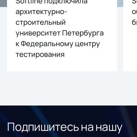
Softline подключила
S
архитектурно-
о
строительный
б
университет Петербурга
к Федеральному центру
тестирования
Подпишитесь на нашу