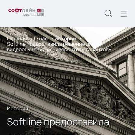
Главная
О нас
Истории
Softline предоставила решение для
видеообучения «Университету талантов»
История
Softline предоставила