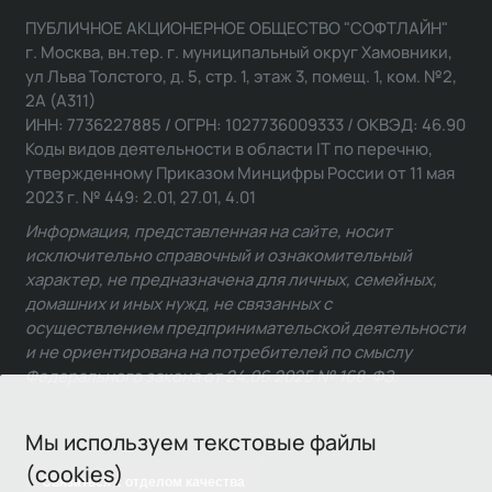
ПУБЛИЧНОЕ АКЦИОНЕРНОЕ ОБЩЕСТВО "СОФТЛАЙН"
г. Москва, вн.тер. г. муниципальный округ Хамовники,
ул Льва Толстого, д. 5, стр. 1, этаж 3, помещ. 1, ком. №2,
2А (А311)
ИНН: 7736227885 / ОГРН: 1027736009333 / ОКВЭД: 46.90
Коды видов деятельности в области IT по перечню,
утвержденному Приказом Минцифры России от 11 мая
2023 г. № 449: 2.01, 27.01, 4.01
Информация, представленная на сайте, носит
исключительно справочный и ознакомительный
характер, не предназначена для личных, семейных,
домашних и иных нужд, не связанных с
осуществлением предпринимательской деятельности
и не ориентирована на потребителей по смыслу
Федерального закона от 24.06.2025 № 168-ФЗ.
Мы используем текстовые файлы
(cookies)
Связаться с отделом качества