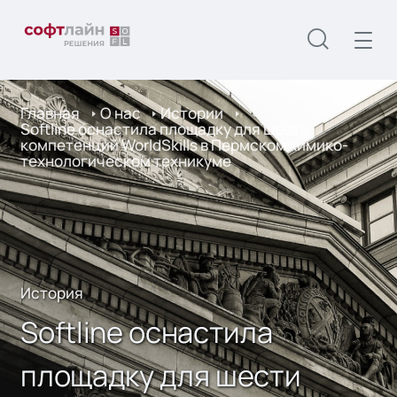
Главная
О нас
Истории
Softline оснастила площадку для шести
компетенций WorldSkills в Пермском химико-
технологическом техникуме
История
Softline оснастила
площадку для шести