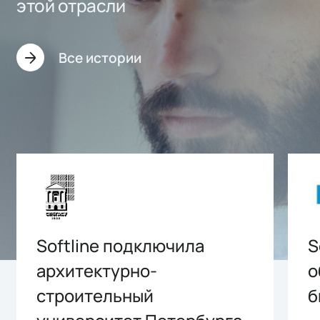
этой отрасли
Все истории
Softline подключила
S
архитектурно-
о
строительный
б