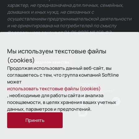
характер, не предназначена для личных, семейных,
домашних и иных нужд, не связанных с
осуществлением предпринимательской деятельности
и не ориентирована на потребителей по смыслу
Федерального закона от 24.06.2025 № 168-ФЗ.
Мы используем текстовые файлы
(cookies)
Связаться с отделом качества
Продолжая использовать данный веб-сайт, вы
соглашаетесь с тем, что группа компаний Softline
может
Условия
© 1993—2026 Softline
использовать текстовые файлы (cookies)
использования
, необходимые для работы сайта и анализа
посещаемости, в целях хранения ваших учетных
Политика
данных, параметров и предпочтений.
конфиденциальности
Принять
16+