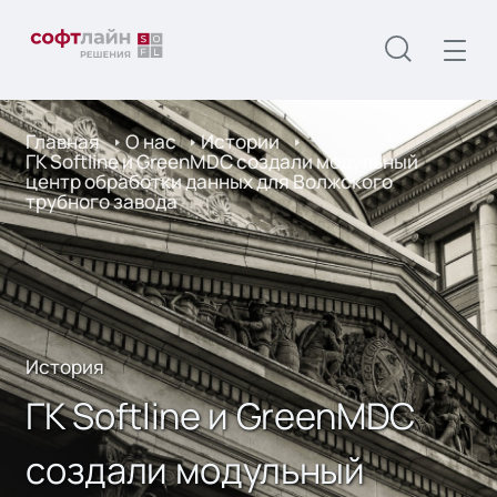
Главная
О нас
Истории
ГК Softline и GreenMDC создали модульный
центр обработки данных для Волжского
трубного завода
История
ГК Softline и GreenMDC
создали модульный