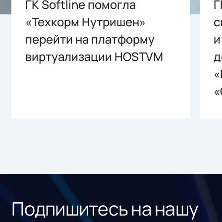
ГК Softline помогла
Г
«Техкорм Нутришен»
с
перейти на платформу
и
виртуализации HOSTVM
д
«
«
Подпишитесь на нашу