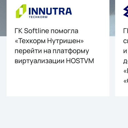
ГК Softline помогла
Г
«Техкорм Нутришен»
с
перейти на платформу
и
виртуализации HOSTVM
д
«
«