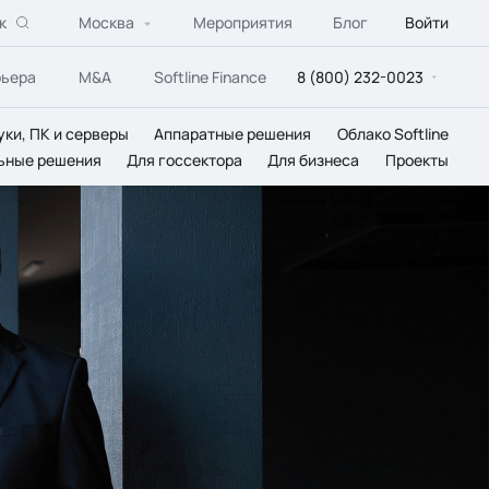
к
Москва
Мероприятия
Блог
Войти
рьера
M&A
Softline Finance
8 (800) 232-0023
уки, ПК и серверы
Аппаратные решения
Облако Softline
ьные решения
Для госсектора
Для бизнеса
Проекты