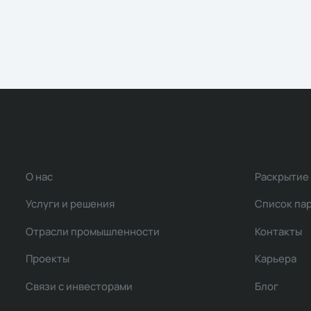
общих данных для всех
участников инвестиционно-
строительной деятельности.
О нас
Раскрытие
Услуги и решения
Список па
Отрасли промышленности
Контакты
Проекты
Карьера
Связи с инвесторами
Блог