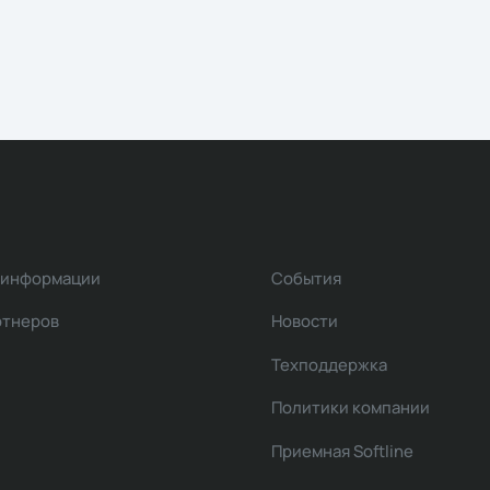
 информации
События
ртнеров
Новости
Техподдержка
Политики компании
Приемная Softline