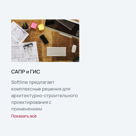
САПР и ГИС
Softline предлагает
комплексные решения для
архитектурно-строительного
проектирования с
применением
информационного
Показать всё
моделирования объектов
капитального строительства,
а также организация среды