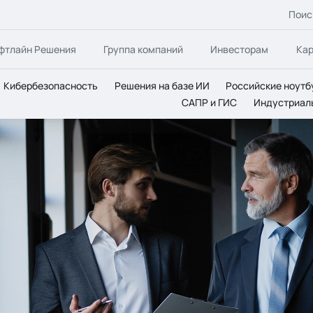
Поис
фтлайн Решения
Группа компаний
Инвесторам
Ка
Кибербезопасность
Решения на базе ИИ
Российские ноутб
САПР и ГИС
Индустриал