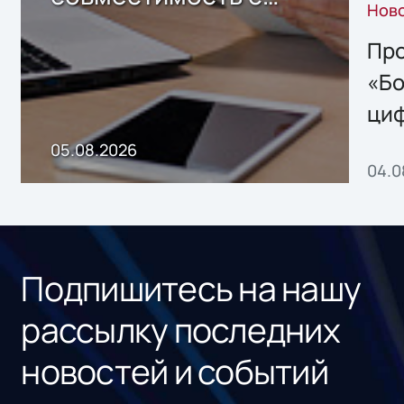
Нов
решением Sharx
Storage 2.x для
Про
хранения данных
«Бо
ци
пр
05.08.2026
04.0
без
ном
«1С
Подпишитесь на нашу
рассылку последних
новостей и событий