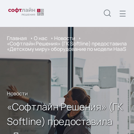
Главная
О нас
Новости
«Софтлайн Решения» (ГК Softline) предоставила
«Детскому миру» оборудование по модели HaaS
Новости
«Софтлайн Решения» (ГК
Softline) предоставила