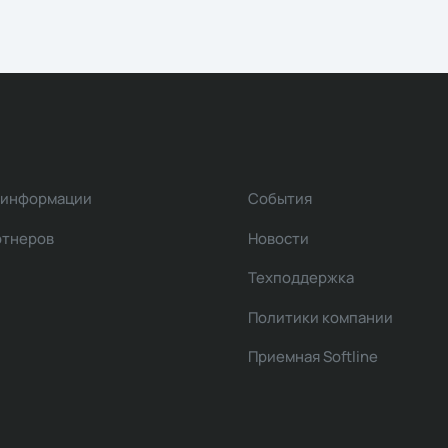
 информации
События
ртнеров
Новости
Техподдержка
Политики компании
Приемная Softline