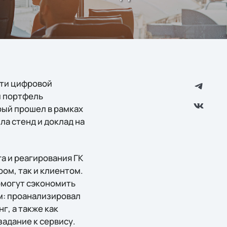
сти цифровой
 портфель
рый прошел в рамках
а стенд и доклад на
а и реагирования ГК
ом, так и клиентом.
омогут сэкономить
м: проанализировал
г, а также как
адание к сервису.