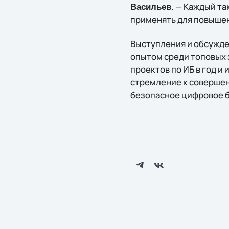
. — Каждый т
Васильев
применять для повышен
Выступления и обсужде
опытом среди топовых э
проектов по ИБ в год и
стремление к совершен
безопасное цифровое б