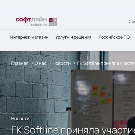
Со
Интернет-магазин
Услуги и решения
Российское ПО
Главная
О нас
Новости
ГК Softline приняла учас
Новости
ГК Softline приняла учас