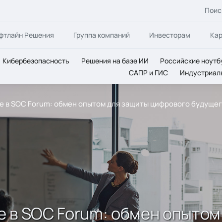
Поис
фтлайн Решения
Группа компаний
Инвесторам
Ка
Кибербезопасность
Решения на базе ИИ
Российские ноутб
САПР и ГИС
Индустриал
тие в SOC Forum: обмен опытом для защиты цифрового будуще
тие в SOC Forum: обмен опыто