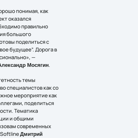
орошо понимая, как
ект оказался
обходимо правильно
ния большого
готовы поделиться с
вое будущее”. Дорога в
ссионально», —
.
Александр Мосягин
тетность темы
во специалистов как со
важное мероприятие как
оллегами, поделиться
ости. Тематика
ции и общими
ызовам современных
Softline
Дмитрий