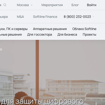
к
Москва
Мероприятия
Блог
Войти
рьера
M&A
Softline Finance
8 (800) 232-0023
уки, ПК и серверы
Аппаратные решения
Облако Softline
ьные решения
Для госсектора
Для бизнеса
Проекты
го
м для защиты цифрового