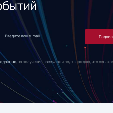
обытий
Подпис
х данных,
на получение
рассылок
и подтверждаю, что ознако