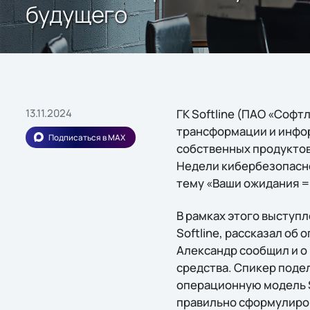
будущего
13.11.2024
ГК Softline (ПАО «Софт
трансформации и инфо
Подписаться в MAX
собственных продуктов 
Недели кибербезопасно
тему «Ваши ожидания =
В рамках этого выступ
Softline, рассказал об
Александр сообщил и о
средства. Спикер поде
операционную модель SO
правильно сформулирова