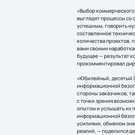
«Выбор коммерческого 
выглядят процессы со с
успешным, говорить ну
составленное техничес
количества проектов, 
вами своими наработкам
будущее — результат к
прокомментировал дире
«Юбилейный, десятый S
информационной безопа
стороны заказчиков, та
с точки зрения возможн
опытом и услышать их 
информационной безопа
усилиями, обменом зн
реалий, — поделился д