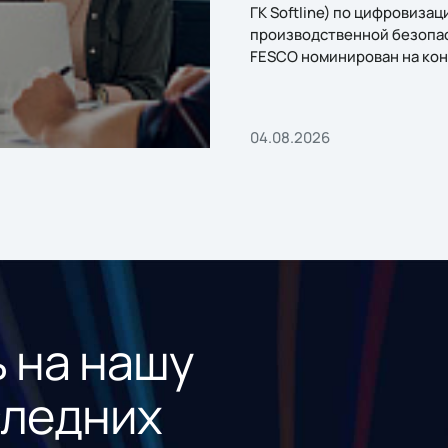
ГК Softline) по цифровизац
производственной безопа
FESCO номинирован на кон
«1С:Проект года»
04.08.2026
 на нашу
следних