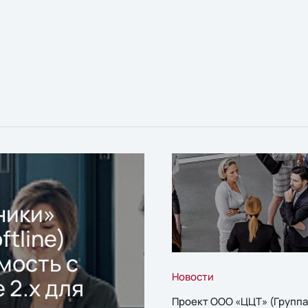
ники»
ftline)
мость с
Новости
 2.x для
Проект ООО «ЦЦТ» (Группа