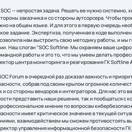
SOC — непростая задача. Решать ее нужно системно, х
тороны заказчика и со стороны аутсорсера. Чтобы про
жно на общем языке. И для этого в первую очередь не
кое задание. Экспертиза, полученная в ходе выполне
позволила нам выстроить свою методику работы, и мы 
и. Наш слоган “SOC Softline: Мы охраняем ваше цифро
омандной работы и это то, что мы умеем делать профе
ктор центра мониторинга и реагирования ГК Softline
OC Forum в очередной раз доказал важность и приори
сности, собрав под своим крылом огромное количест
к и со стороны вендоров и интеграторов. Для нас это 
ости представить наши решения, так и пообщаться с к
профессиональное мнение по вопросам кибербезопасн
сности имеет критическое значение в текущей ситуа
аниями, взаимодействием мы сможем противостоять в
иректор управления информационной безопасности ГК 