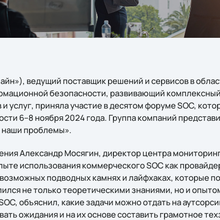
лайн»), ведущий поставщик решений и сервисов в обла
рмационной безопасности, развивающий комплексный
и услуг, приняла участие в десятом форуме SOC, кото
сти 6–8 ноября 2024 года. Группа компаний представил
 наши проблемы».
ления Александр Мосягин, директор центра мониторинг
 опыте использования коммерческого SOC как провайдер
 возможных подводных камнях и лайфхаках, которые п
лился не только теоретическими знаниями, но и опыто
C, объяснил, какие задачи можно отдать на аутсорсин
ть ожидания и на их основе составить грамотное техз