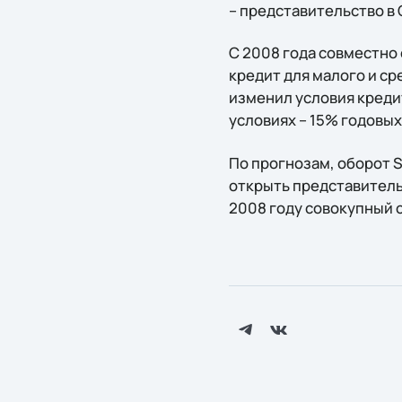
– представительство в 
C 2008 года совместно 
кредит для малого и ср
изменил условия креди
условиях – 15% годовых
По прогнозам, оборот So
открыть представительс
2008 году совокупный 