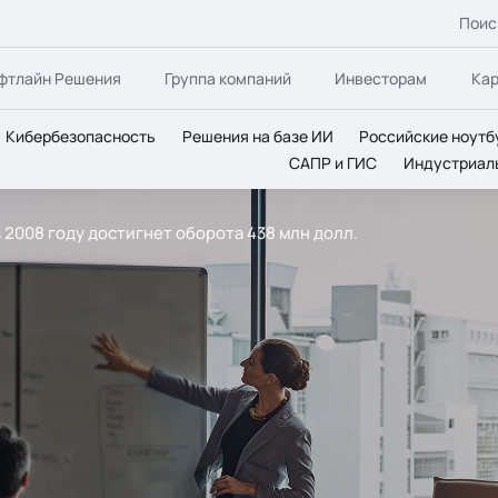
Поис
фтлайн Решения
Группа компаний
Инвесторам
Ка
Кибербезопасность
Решения на базе ИИ
Российские ноутб
САПР и ГИС
Индустриал
в 2008 году достигнет оборота 438 млн долл.