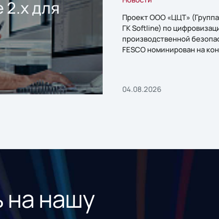
 2.x для
Проект ООО «ЦЦТ» (Группа
ГК Softline) по цифровизац
производственной безопа
FESCO номинирован на кон
«1С:Проект года»
04.08.2026
 на нашу