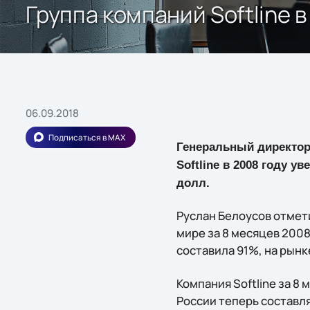
Группа компаний Softline 
06.09.2018
Подписаться в MAX
Генеральный директор
Softline в 2008 году у
долл.
Руслан Белоусов отмет
мире за 8 месяцев 200
составила 91%, на рынк
Компания Softline за 8
России теперь составля