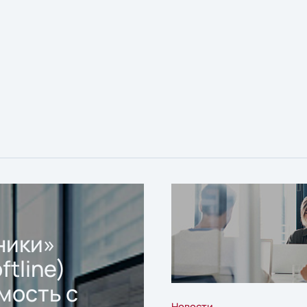
ники»
ftline)
мость с
Новости