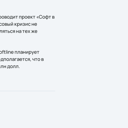
проводит проект «Софт в
совый кризис не
яться на тех же
oftline планирует
едполагается, что в
лн долл.