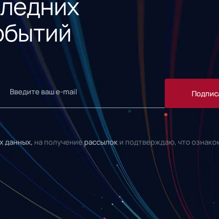
следних
обытий
Подпис
х данных,
на получение
рассылок
и подтверждаю, что ознако