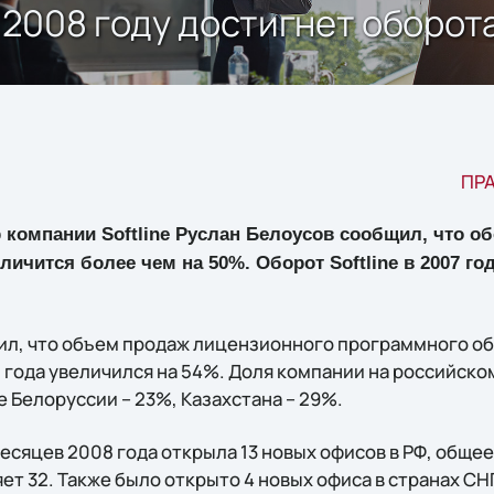
в 2008 году достигнет оборот
ПРА
 компании Softline Руслан Белоусов сообщил, что о
величится более чем на 50%. Оборот Softline в 2007 г
ил, что объем продаж лицензионного программного обе
8 года увеличился на 54%. Доля компании на российск
е Белоруссии – 23%, Казахстана – 29%.
 месяцев 2008 года открыла 13 новых офисов в РФ, обще
ет 32. Также было открыто 4 новых офиса в странах СНГ