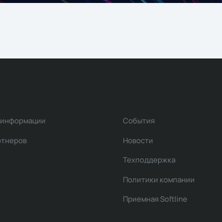
 информации
События
ртнеров
Новости
Техподдержка
Политики компании
Приемная Softline