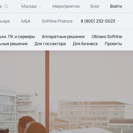
к
Москва
Мероприятия
Блог
Войти
рьера
M&A
Softline Finance
8 (800) 232-0023
уки, ПК и серверы
Аппаратные решения
Облако Softline
ьные решения
Для госсектора
Для бизнеса
Проекты