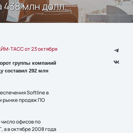
а 438 млн долл.
ЙМ-ТАСС от 23 октября
борот группы компаний
оду составил 292 млн
спечения Softline в
ом рынке продаж ПО
е число офисов по
, а в октябре 2008 года