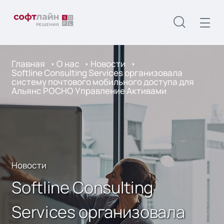
Главная
О нас
Новости
Softline Consulting Services организовала
систему почтового мобильного доступа для
Альянс РОСНО Управление Активами
Новости
Softline Consulting
Services организовала