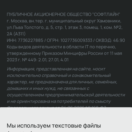
ПУБЛИЧНОЕ АКЦИОНЕРНОЕ ОБЩЕСТВО "СОФТЛАЙН"
г. Москва, вн.тер. г. муниципальный округ Хамовники,
ул Льва Толстого, д. 5, стр. 1, этаж 3, помещ. 1, ком. №2,
2А (А311)
ИНН: 7736227885 / ОГРН: 1027736009333 / ОКВЭД: 46.90
Коды видов деятельности в области IT по перечню,
утвержденному Приказом Минцифры России от 11 мая
2023 г. № 449: 2.01, 27.01, 4.01
Информация, представленная на сайте, носит
исключительно справочный и ознакомительный
характер, не предназначена для личных, семейных,
домашних и иных нужд, не связанных с
осуществлением предпринимательской деятельности
и не ориентирована на потребителей по смыслу
Федерального закона от 24.06.2025 № 168-ФЗ.
Мы используем текстовые файлы