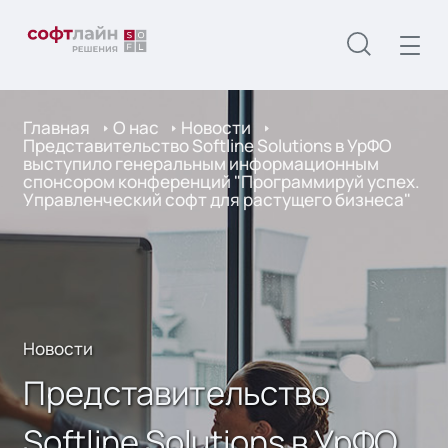
Главная
О нас
Новости
Представительство Softline Solutions в УрФО
выступило генеральным информационным
спонсором конференций "Программируй успех.
Управленческий софт для растущего бизнеса"
Новости
Представительство
Softline Solutions в УрФО