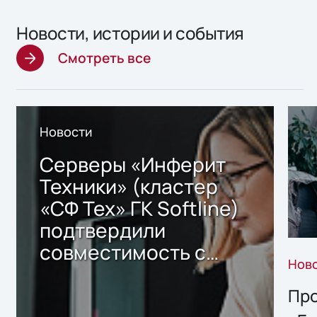
Новости, истории и события
Смотреть все
Новости
Серверы «Инферит
Техники» (кластер
«СФ Тех» ГК Softline)
подтвердили
совместимость с
Нов
решением Sharx
Storage 2.x для
Про