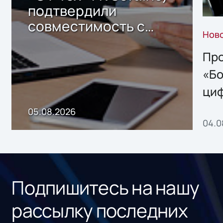
подтвердили
совместимость с
Нов
решением Sharx
Storage 2.x для
Про
хранения данных
«Бо
ци
пр
05.08.2026
04.0
без
ном
«1С
Подпишитесь на нашу
рассылку последних