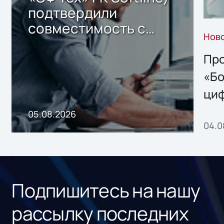
подтвердили
совместимость с
Нов
решением Sharx
Storage 2.x для
Про
хранения данных
«Бо
ци
пр
05.08.2026
04.0
без
ном
«1С
Подпишитесь на нашу
рассылку последних