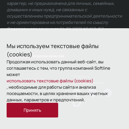
характер, не предназначена для личных, семейных,
домашних и иных нужд, не связанных с
осуществлением предпринимательской деятельности
и не ориентирована на потребителей по смыслу
Федерального закона от 24.06.2025 № 168-ФЗ.
Мы используем текстовые файлы
(cookies)
Связаться с отделом качества
Продолжая использовать данный веб-сайт, вы
соглашаетесь с тем, что группа компаний Softline
может
Условия
© 1993—2026 Softline
использовать текстовые файлы (cookies)
использования
, необходимые для работы сайта и анализа
посещаемости, в целях хранения ваших учетных
Политика
данных, параметров и предпочтений.
конфиденциальности
Принять
16+