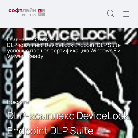
Главная
О нас
Новости
DLP-комплекс DeviceLock Endpoint DLP Suite
успешно прошел сертификацию Windows 8 и
VMware Ready
Новости
DLP-комплекс DeviceLock
Endpoint DLP Suite