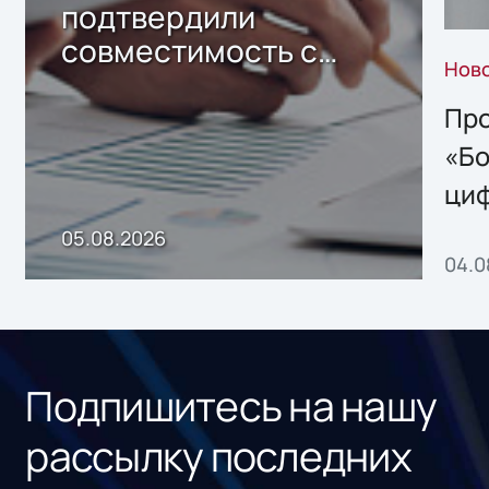
подтвердили
совместимость с
Нов
решением Sharx
Storage 2.x для
Про
хранения данных
«Бо
ци
пр
05.08.2026
04.0
без
ном
«1С
Подпишитесь на нашу
рассылку последних