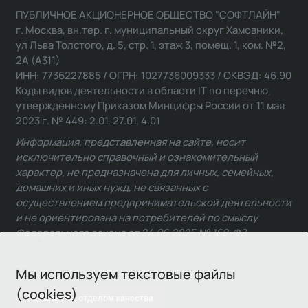
ПУБЛИЧНОЕ АКЦИОНЕРНОЕ ОБЩЕСТВО "СОФТЛАЙН"
г. Москва, вн.тер. г. муниципальный округ Хамовники,
ул Льва Толстого, д. 5, стр. 1, этаж 3, помещ. 1, ком. №2,
2А (А311)
ИНН: 7736227885 / ОГРН: 1027736009333 / ОКВЭД: 46.90
Коды видов деятельности в области IT по перечню,
утвержденному Приказом Минцифры России от 11 мая
2023 г. № 449: 2.01, 27.01, 4.01
Информация, представленная на сайте, носит
исключительно справочный и ознакомительный
характер, не предназначена для личных, семейных,
домашних и иных нужд, не связанных с
осуществлением предпринимательской деятельности
и не ориентирована на потребителей по смыслу
Федерального закона от 24.06.2025 № 168-ФЗ.
Мы используем текстовые файлы
(cookies)
Связаться с отделом качества