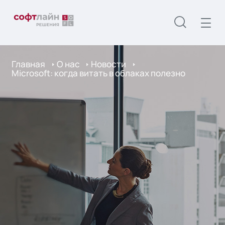
Главная
О нас
Новости
Microsoft: когда витать в облаках полезно