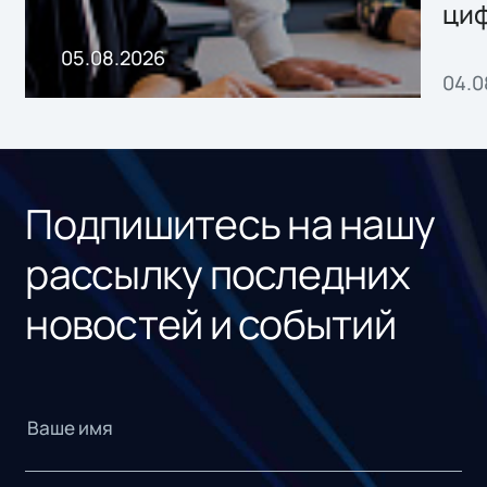
ци
пр
05.08.2026
04.0
без
ном
«1С
Подпишитесь на нашу
рассылку последних
новостей и событий