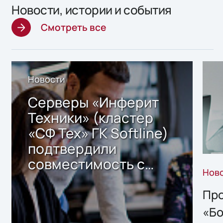
Новости, истории и события
Смотреть все
Новости
Серверы «Инферит
Техники» (кластер
«СФ Тех» ГК Softline)
подтвердили
совместимость с
Нов
решением Sharx
Storage 2.x для
Про
хранения данных
«Бо