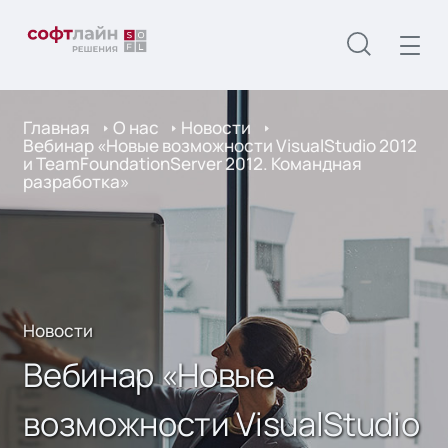
Главная
О нас
Новости
Вебинар «Новые возможности VisualStudio 2012
и TeamFoundationServer 2012. Командная
разработка»
Новости
Вебинар «Новые
возможности VisualStudio