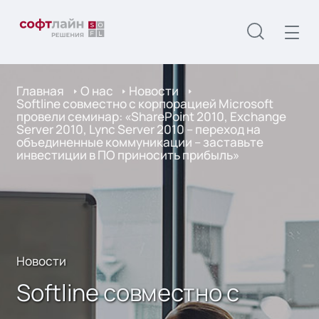
Главная
О нас
Новости
Softline совместно с корпорацией Microsoft
провели семинар: «SharePoint 2010, Exchange
Server 2010, Lync Server 2010 – переход на
объединенные коммуникации – заставьте
инвестиции в ПО приносить прибыль»
Новости
Softline совместно с