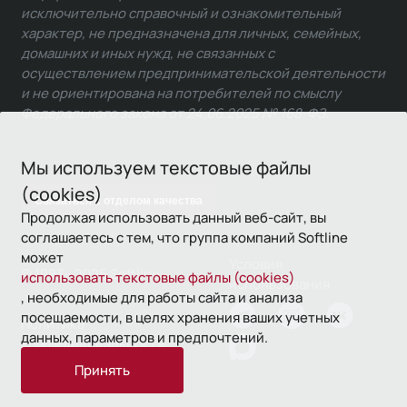
исключительно справочный и ознакомительный
характер, не предназначена для личных, семейных,
домашних и иных нужд, не связанных с
осуществлением предпринимательской деятельности
и не ориентирована на потребителей по смыслу
Федерального закона от 24.06.2025 № 168-ФЗ.
Мы используем текстовые файлы
(cookies)
Связаться с отделом качества
Продолжая использовать данный веб-сайт, вы
соглашаетесь с тем, что группа компаний Softline
может
Условия
© 1993—2026 Softline
использовать текстовые файлы (cookies)
использования
, необходимые для работы сайта и анализа
посещаемости, в целях хранения ваших учетных
Политика
данных, параметров и предпочтений.
конфиденциальности
Принять
16+