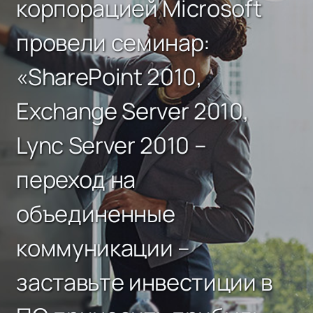
корпорацией Microsoft
провели семинар:
«SharePoint 2010,
Exchange Server 2010,
Lync Server 2010 –
переход на
объединенные
коммуникации –
заставьте инвестиции в