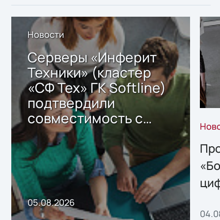
Новости
Серверы «Инферит
Техники» (кластер
«СФ Тех» ГК Softline)
подтвердили
совместимость с
Нов
решением Sharx
Storage 2.x для
Про
хранения данных
«Бо
ци
пр
05.08.2026
04.0
без