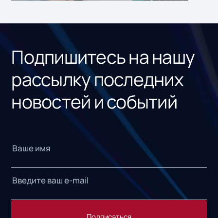
ном
«1С
Подпишитесь на нашу
рассылку последних
новостей и событий
Подписаться