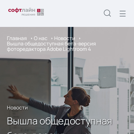
Главная
О нас
Новости
Вышла общедоступная бета-версия
фоторедактора Adobe Lightroom 4
Новости
Вышла общедоступная