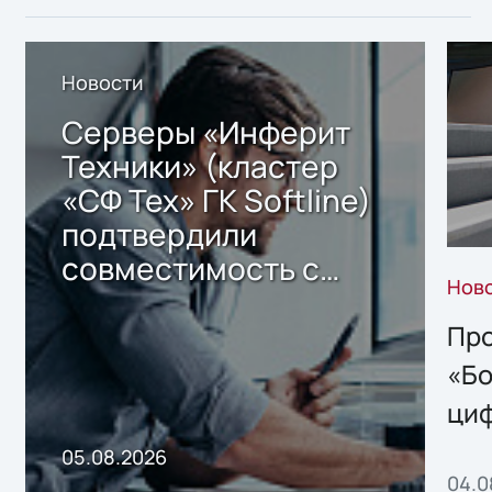
Новости
Серверы «Инферит
Техники» (кластер
«СФ Тех» ГК Softline)
подтвердили
совместимость с
Нов
решением Sharx
Storage 2.x для
Про
хранения данных
«Бо
ци
пр
05.08.2026
04.0
без