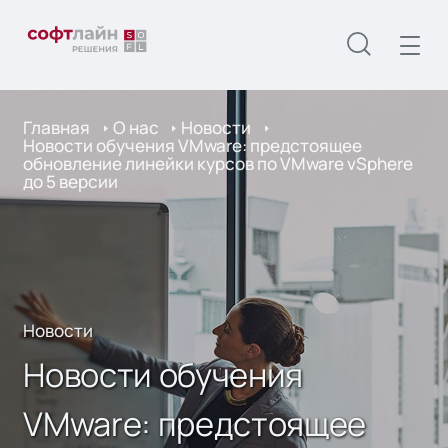
Главная
О нас
Новости
Новости обучения VMware: предстоящее
обновление линейки курсов по VMware vSphere
до 5 версии
Новости
Новости обучения
VMware: предстоящее