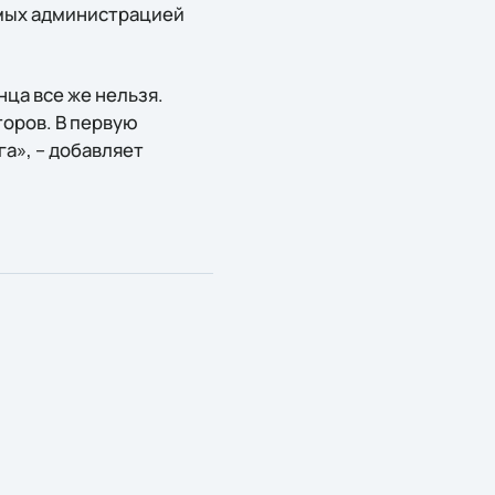
емых администрацией
нца все же нельзя.
торов. В первую
а», – добавляет