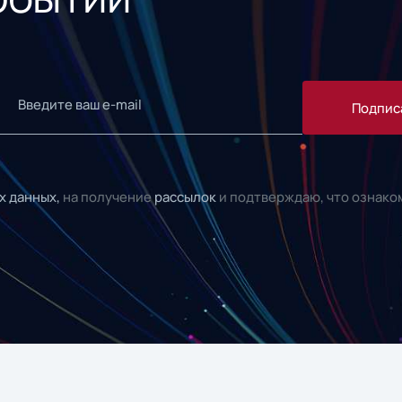
Подпис
х данных,
на получение
рассылок
и подтверждаю, что ознако