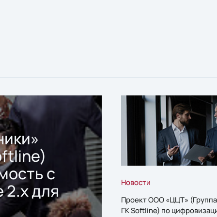
ники»
ftline)
мость с
Новости
 2.x для
Проект ООО «ЦЦТ» (Группа
ГК Softline) по цифровизац