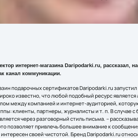
ктор интернет-магазина Daripodarki.ru, рассказал, 
ак канал коммуникации.
азин подарочных сертификатов Daripodarki.ru запустил
ироко известно, что любой подобный ресурс является
ом между компанией и интернет-аудиторией, котору
пы: клиенты, партнеры, журналисты и т. п. В случае с б
ляется через разговорный стиль письма. – рассказыва
 это позволяет привлечь большее внимание к сообщени
нтересен своей чистотой. Бренд Daripodarki.ru относ