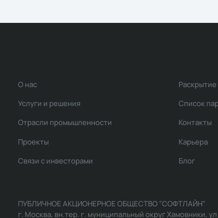
О нас
Раскрытие
Услуги и решения
Список па
Отрасли промышленности
Контакты
Проекты
Карьера
Связи с инвесторами
Блог
ПУБЛИЧНОЕ АКЦИОНЕРНОЕ ОБЩЕСТВО "СОФТЛАЙН"
г. Москва, вн.тер. г. муниципальный округ Хамовники, ул Ль