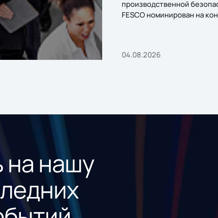
производственной безопа
FESCO номинирован на кон
«1С:Проект года»
04.08.2026
 на нашу
следних
обытий