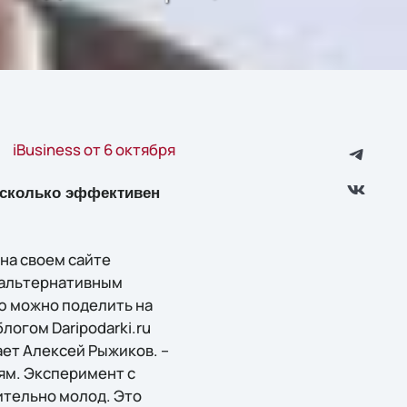
iBusiness от 6 октября
насколько эффективен
 на своем сайте
 альтернативным
ю можно поделить на
логом Daripodarki.ru
ет Алексей Рыжиков. –
ям. Эксперимент с
ительно молод. Это