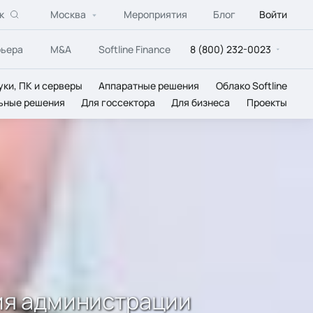
к
Москва
Мероприятия
Блог
Войти
рьера
M&A
Softline Finance
8 (800) 232-0023
уки, ПК и серверы
Аппаратные решения
Облако Softline
ьные решения
Для госсектора
Для бизнеса
Проекты
ия администрации