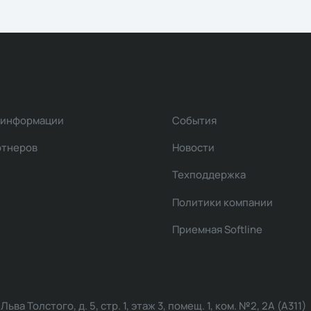
 информации
События
ртнеров
Новости
Техподдержка
Политики компании
Приемная Softline
ва Толстого, д. 5, стр. 1, этаж 3, помещ. 1, ком. №2, 2А (А311)