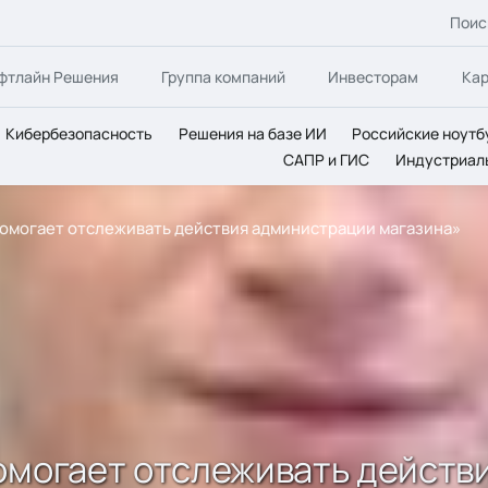
Поис
фтлайн Решения
Группа компаний
Инвесторам
Ка
Кибербезопасность
Решения на базе ИИ
Российские ноутб
САПР и ГИС
Индустриал
помогает отслеживать действия администрации магазина»
помогает отслеживать действ