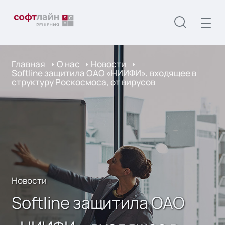
Главная
О нас
Новости
Softline защитила ОАО «НИИФИ», входящее в
структуру Роскосмоса, от вирусов
Новости
Softline защитила ОАО