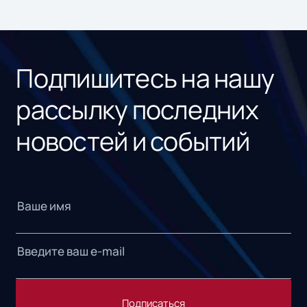
ном
«1С
Подпишитесь на нашу
рассылку последних
новостей и событий
Подписаться