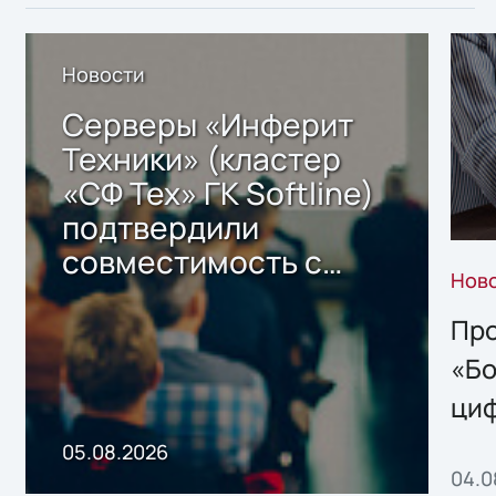
Новости
Серверы «Инферит
Техники» (кластер
«СФ Тех» ГК Softline)
подтвердили
совместимость с
Нов
решением Sharx
Storage 2.x для
Про
хранения данных
«Бо
ци
пр
05.08.2026
04.0
без