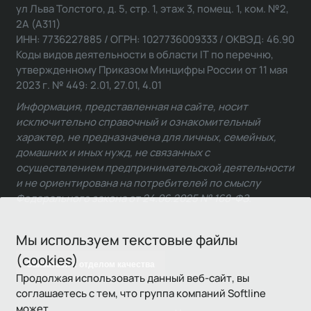
ул Льва Толстого, д. 5, стр. 1, этаж 3, помещ. 1, ком. №2,
2А (А311)
ИНН: 7736227885 / ОГРН: 1027736009333 / ОКВЭД: 46.90
Коды видов деятельности в области IT по перечню,
утвержденному Приказом Минцифры России от 11 мая
2023 г. № 449: 2.01, 27.01, 4.01
Информация, представленная на сайте, носит
исключительно справочный и ознакомительный
характер, не предназначена для личных, семейных,
домашних и иных нужд, не связанных с
осуществлением предпринимательской деятельности
и не ориентирована на потребителей по смыслу
Федерального закона от 24.06.2025 № 168-ФЗ.
Мы используем текстовые файлы
(cookies)
Связаться с отделом качества
Продолжая использовать данный веб-сайт, вы
соглашаетесь с тем, что группа компаний Softline
может