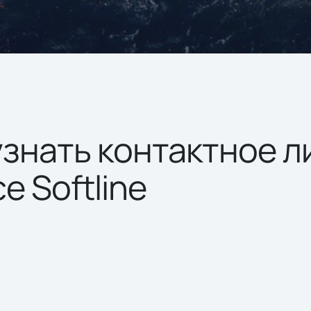
узнать контактное л
 Softline