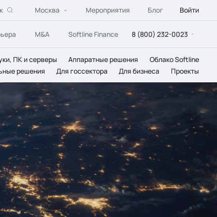
к
Москва
Мероприятия
Блог
Войти
рьера
M&A
Softline Finance
8 (800) 232-0023
уки, ПК и серверы
Аппаратные решения
Облако Softline
ьные решения
Для госсектора
Для бизнеса
Проекты