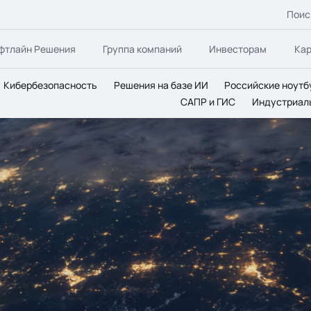
Поис
фтлайн Решения
Группа компаний
Инвесторам
Ка
Кибербезопасность
Решения на базе ИИ
Российские ноутб
САПР и ГИС
Индустриал