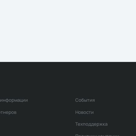
 информации
События
ртнеров
Новости
Техподдержка
Политики компании