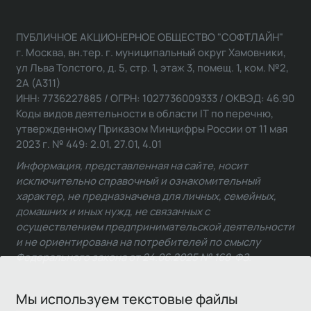
ПУБЛИЧНОЕ АКЦИОНЕРНОЕ ОБЩЕСТВО "СОФТЛАЙН"
г. Москва, вн.тер. г. муниципальный округ Хамовники,
ул Льва Толстого, д. 5, стр. 1, этаж 3, помещ. 1, ком. №2,
2А (А311)
ИНН: 7736227885 / ОГРН: 1027736009333 / ОКВЭД: 46.90
Коды видов деятельности в области IT по перечню,
утвержденному Приказом Минцифры России от 11 мая
2023 г. № 449: 2.01, 27.01, 4.01
Информация, представленная на сайте, носит
исключительно справочный и ознакомительный
характер, не предназначена для личных, семейных,
домашних и иных нужд, не связанных с
осуществлением предпринимательской деятельности
и не ориентирована на потребителей по смыслу
Федерального закона от 24.06.2025 № 168-ФЗ.
Мы используем текстовые файлы