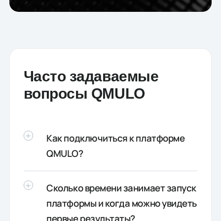
Часто задаваемые
вопросы QMULO
Как подключиться к платформе
QMULO?
Доступ к платформе вы получаете
Сколько времени занимает запуск
после подписания договора.
Подключение платформы занимает
платформы и когда можно увидеть
минимум времени и не требует
первые результаты?
сложной интеграции с существующей