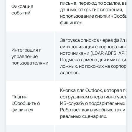
письма, переход по ссылке, вво
Фиксация
данных, открытие вложений,
событий
использование кнопки «Сообщи
фишинге».
Загрузка списков через файл ил
синхронизация с корпоративны
Интеграция и
источниками (LDAP, ADFS, API).
управление
Подмена домена для имитации а
пользователями
ложных, но похожих на корпора
адресов.
Кнопка для Outlook, которая по
Плагин
сотрудникам оперативно уведо
«Сообщить о
ИБ-службу о подозрительных пи
фишинге»
Работает как в учебных, так и в
реальных сценариях.