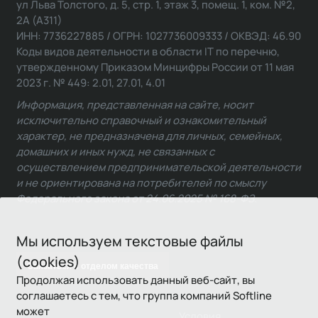
ул Льва Толстого, д. 5, стр. 1, этаж 3, помещ. 1, ком. №2,
2А (А311)
ИНН: 7736227885 / ОГРН: 1027736009333 / ОКВЭД: 46.90
Коды видов деятельности в области IT по перечню,
утвержденному Приказом Минцифры России от 11 мая
2023 г. № 449: 2.01, 27.01, 4.01
Информация, представленная на сайте, носит
исключительно справочный и ознакомительный
характер, не предназначена для личных, семейных,
домашних и иных нужд, не связанных с
осуществлением предпринимательской деятельности
и не ориентирована на потребителей по смыслу
Федерального закона от 24.06.2025 № 168-ФЗ.
Мы используем текстовые файлы
(cookies)
Связаться с отделом качества
Продолжая использовать данный веб-сайт, вы
соглашаетесь с тем, что группа компаний Softline
может
Условия