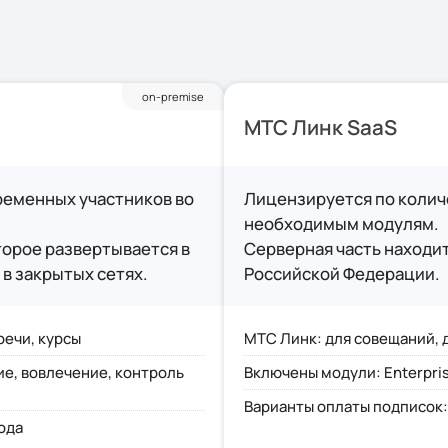
ink, Polycom (VVoIP) через SIP
ением Cisco RoomOS
МойОфис Почта, CommuniGate Pro
on-premise
МТС Линк SaaS
 организации ВКС на МТС Линк
ременных участников во
Лицензируется по колич
4, AmoCRM и другие через API
необходимым модулям.
: iSpring, Teachbase, Moodle и другие
орое развертывается в
Серверная часть находит
в закрытых сетях.
Российской Федерации.
и системами компании
, SAML
речи, курсы
МТС Линк: для совещаний, 
.Метрики
ие, вовлечение, контроль
Включены модули: Enterprise
е неисправностей
Варианты оплаты подписок:
ода