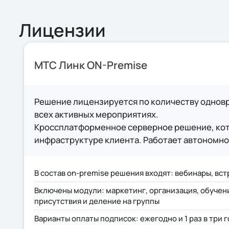
Длительность - 2,5 недели
Интеграция с аппаратными ВКС Cisco, Yeal
Лицензии
Заказать
Консультация
Настройка виджета для ВКС под управл
Заказать
Консультация
Интеграция с российскими решениями: 
МТС Линк ON-Premise
Подбор совместимого оборудования для
Интеграция с Miro, YouTube, Vimeo
Решение лицензируется по количеству однов
Интеграция с CRM-системами: Битрикс 2
всех активных мероприятиях.
Интеграция с внутренними LMS-системами
Кроссплатформенное серверное решение, кот
Интеграция с прокторингом ProctorEdu
инфраструктуре клиента. Работает автономно 
Интеграция через API с корпоративным
Интеграция с Active Directory, LDAP, SSO
В состав on-premise решения входят: вебинары, вст
Подключение Google Analytics и Яндекс
Включены модули: маркетинг, организация, обучен
присутствия и деление на группы
Технические консультации и устранени
Варианты оплаты подписок: ежегодно и 1 раз в три г
Стоимость - 575 000 ₽