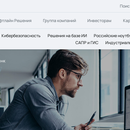
Поис
фтлайн Решения
Группа компаний
Инвесторам
Ка
Кибербезопасность
Решения на базе ИИ
Российские ноутб
САПР и ГИС
Индустриал
инк