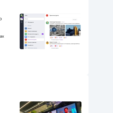
р
тах