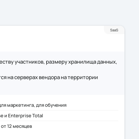
SaaS
еству участников, размеру хранилища данных,
ся на серверах вендора на территории
для маркетинга, для обучения
 и Enterprise Total
 от 12 месяцев