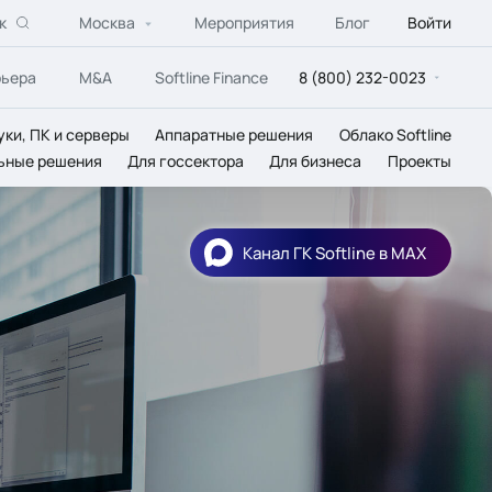
к
Москва
Мероприятия
Блог
Войти
рьера
M&A
Softline Finance
8 (800) 232-0023
уки, ПК и серверы
Аппаратные решения
Облако Softline
ьные решения
Для госсектора
Для бизнеса
Проекты
Канал ГК Softline в МАХ