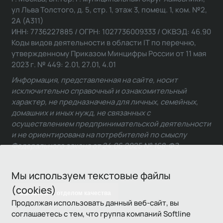
ул Льва Толстого, д. 5, стр. 1, этаж 3, помещ. 1, ком. №2,
2А (А311)
ИНН: 7736227885 / ОГРН: 1027736009333 / ОКВЭД: 46.90
Коды видов деятельности в области IT по перечню,
утвержденному Приказом Минцифры России от 11 мая
2023 г. № 449: 2.01, 27.01, 4.01
Информация, представленная на сайте, носит
исключительно справочный и ознакомительный
характер, не предназначена для личных, семейных,
домашних и иных нужд, не связанных с
осуществлением предпринимательской деятельности
и не ориентирована на потребителей по смыслу
Федерального закона от 24.06.2025 № 168-ФЗ.
Мы используем текстовые файлы
(cookies)
Связаться с отделом качества
Продолжая использовать данный веб-сайт, вы
соглашаетесь с тем, что группа компаний Softline