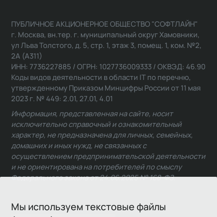
ПУБЛИЧНОЕ АКЦИОНЕРНОЕ ОБЩЕСТВО "СОФТЛАЙН"
г. Москва, вн.тер. г. муниципальный округ Хамовники,
ул Льва Толстого, д. 5, стр. 1, этаж 3, помещ. 1, ком. №2,
2А (А311)
ИНН: 7736227885 / ОГРН: 1027736009333 / ОКВЭД: 46.90
Коды видов деятельности в области IT по перечню,
утвержденному Приказом Минцифры России от 11 мая
2023 г. № 449: 2.01, 27.01, 4.01
Информация, представленная на сайте, носит
исключительно справочный и ознакомительный
характер, не предназначена для личных, семейных,
домашних и иных нужд, не связанных с
осуществлением предпринимательской деятельности
и не ориентирована на потребителей по смыслу
Федерального закона от 24.06.2025 № 168-ФЗ.
Мы используем текстовые файлы