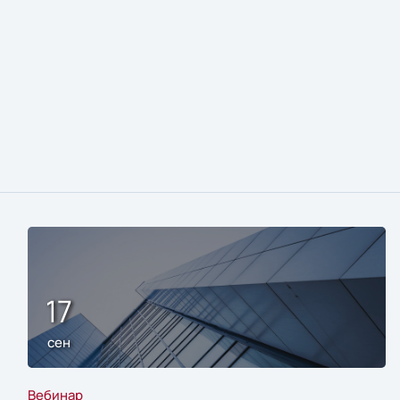
17
сен
Вебинар