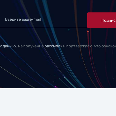
Подпис
х данных,
на получение
рассылок
и подтверждаю, что ознако