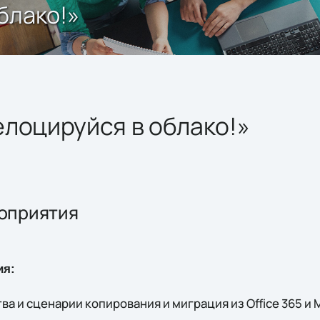
блако!»
лоцируйся в облако!»
оприятия
ия:
ва и сценарии копирования и миграция из Оffice 365 и M