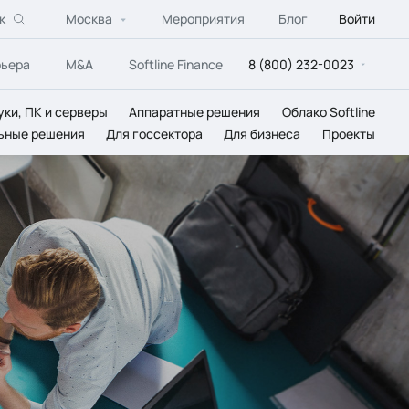
к
Москва
Мероприятия
Блог
Войти
рьера
M&A
Softline Finance
8 (800) 232-0023
уки, ПК и серверы
Аппаратные решения
Облако Softline
ьные решения
Для госсектора
Для бизнеса
Проекты