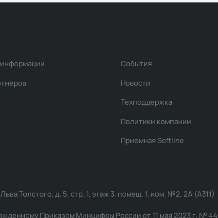
 информации
События
ртнеров
Новости
Техподдержка
Политики компании
Приемная Softline
ва Толстого, д. 5, стр. 1, этаж 3, помещ. 1, ком. №2, 2А (А311)
жденному Приказом Минцифры России от 11 мая 2023 г. № 449: 2