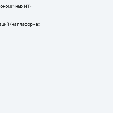
экономичных ИТ-
аций (на плаформах