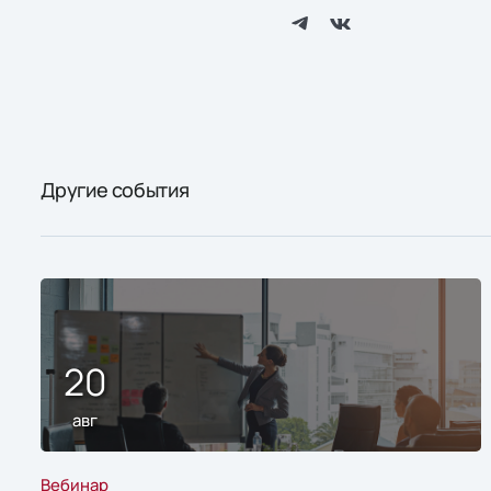
Другие события
20
авг
Вебинар