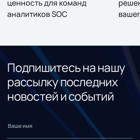
ценность для команд
решен
аналитиков SOC
вашег
Подпишитесь на нашу
рассылку последних
новостей и событий