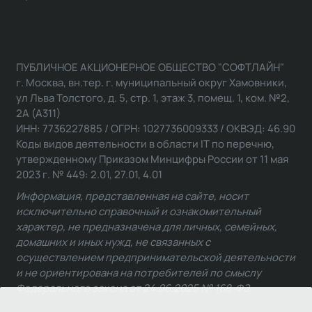
ПУБЛИЧНОЕ АКЦИОНЕРНОЕ ОБЩЕСТВО "СОФТЛАЙН"
г. Москва, вн.тер. г. муниципальный округ Хамовники,
ул Льва Толстого, д. 5, стр. 1, этаж 3, помещ. 1, ком. №2,
2А (А311)
ИНН: 7736227885 / ОГРН: 1027736009333 / ОКВЭД: 46.90
Коды видов деятельности в области IT по перечню,
утвержденному Приказом Минцифры России от 11 мая
2023 г. № 449: 2.01, 27.01, 4.01
Информация, представленная на сайте, носит
исключительно справочный и ознакомительный
характер, не предназначена для личных, семейных,
домашних и иных нужд, не связанных с
осуществлением предпринимательской деятельности
и не ориентирована на потребителей по смыслу
Федерального закона от 24.06.2025 № 168-ФЗ.