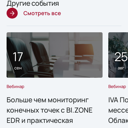
Другие события
Смотреть все
17
2
сен
авг
Вебинар
Вебинар
Больше чем мониторинг
IVA П
конечных точек с BI.ZONE
месс
EDR и практическая
Облак