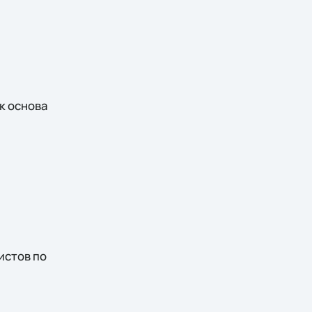
ак основа
истов по