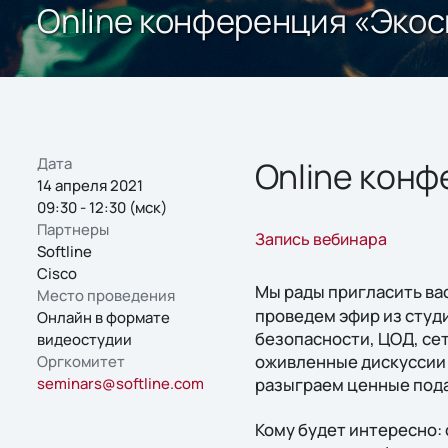
Online конференция «Экос
Дата
Online кон
14 апреля 2021
09:30 - 12:30 (мск)
Партнеры
Запись вебинара
Softline
Cisco
Мы рады пригласить вас
Место проведения
проведем эфир из студи
Онлайн в формате
безопасности, ЦОД, се
видеостудии
оживленные дискуссии 
Оргкомитет
seminars@softline.com
разыграем ценные пода
Кому будет интересно: