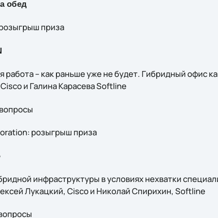
на обед
: розыгрыш приза
N
ая работа – как раньше уже не будет. Гибридный офис к
isco и Галина Карасева Softline
а вопросы
aboration: розыгрыш приза
Ь
ибридной инфраструктуры в условиях нехватки специал
ксей Лукацкий, Cisco и Николай Спирихин, Softline
 вопросы