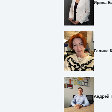
Ирина Б
Галина 
Андрей 