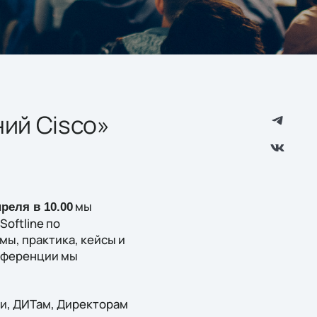
ий Cisco»
мы
преля в 10.00
oftline по
мы, практика, кейсы и
онференции мы
ии, ДИТам, Директорам