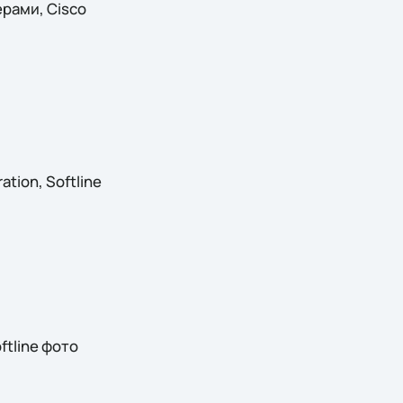
ерами, Cisco
tion, Softline
ftline фото