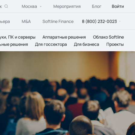
к
Москва
Мероприятия
Блог
Войти
рьера
M&A
Softline Finance
8 (800) 232-0023
уки, ПК и серверы
Аппаратные решения
Облако Softline
ьные решения
Для госсектора
Для бизнеса
Проекты