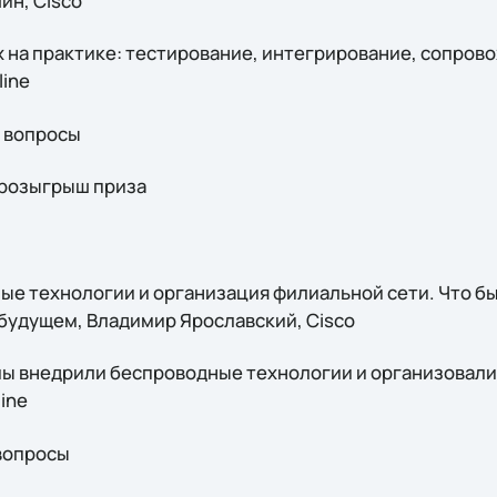
ин, Cisco
lex на практике: тестирование, интегрирование, сопро
line
а вопросы
: розыгрыш приза
дные технологии и организация филиальной сети. Что бы
в будущем, Владимир Ярославский, Cisco
ак мы внедрили беспроводные технологии и организовал
ine
 вопросы