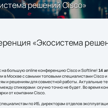
истема решений Cisco»
ференция «Экосистема решен
 на большую online конференцию Cisco и Softline!
14 а
и в Москве с самыми топовыми специалистами Cisco и S
тям и решениям для совместной работы. Актуальные те
между спикерами: скучно точно не будет. Во время к
рки от компании Cisco.
 специалистам по ИБ, директорам отделов эксплуатац