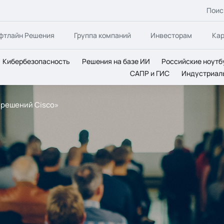
Поис
фтлайн Решения
Группа компаний
Инвесторам
Ка
Кибербезопасность
Решения на базе ИИ
Российские ноутб
САПР и ГИС
Индустриал
 решений Cisco»